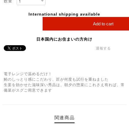
数量
International shipping available
Add to cart
日本国内にお住まいの方向け
通報する
電子レンジで温めるだけ！
鮪のしっとり感にこだわり、匠が何度も試行を重ねました
生姜を効かせた滋味深い秀品は、朝夕の惣菜にこれさえ有れば、常
備菜がスグご用意できます
関連商品