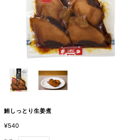
鮪しっとり生姜煮
¥540