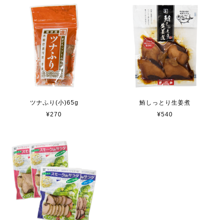
ツナふり(小)65g
鮪しっとり生姜煮
¥270
¥540